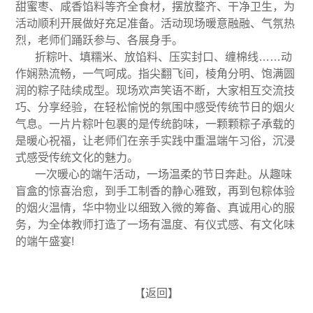
甜蜜枣、咸香馅料等齐全食材，摆放整齐、干净卫生，为
活动顺利开展做好充足准备。活动现场暖意融融、气氛热
烈，老师们踊跃参与、各展身手。
折粽叶、填糯米、放馅料、压实封口、缠棉线……动
作娴熟流畅，一气呵成。指尖翻飞间，棱角分明、饱满圆
润的粽子陆续成型。现场欢声笑语不断，大家相互交流技
巧、分享经验，在轻松愉悦的氛围中感受传统节日的烟火
气息。一片片粽叶包裹的是传统韵味，一颗颗粽子承载的
是暖心祝福，让老师们在亲手实践中重温端午习俗，沉浸
式感受传统文化的魅力。
一次暖心的端午活动，一场温柔的节日奔赴。从趣味
盲盒的惊喜治愈，到手工制香的静心雅致，再到包粽体验
的烟火温情，华中物业以细致入微的筹备、真诚用心的服
务，为全体教师打造了一场有温度、有仪式感、有文化味
的端午盛宴!
【返回】