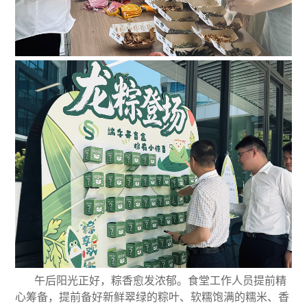
午后阳光正好，粽香愈发浓郁。食堂工作人员提前精
心筹备，提前备好新鲜翠绿的粽叶、软糯饱满的糯米、香