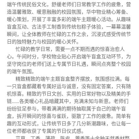
端午传统民俗文化，舒缓老师们日常教学工作的疲惫，营
造温馨雅致、暖意融融的校园氛围，华中物业精心筹备、
暖心策划，开展了丰富多彩的端午主题暖心活动。从趣味
盲盒互动、古法手工制香到传统包粽子体验，一幕幕温馨
瞬间，让全体教师在忙碌的工作之余，沉浸式感受传统节
日的独特魅力与校园的暖心关怀。
忙碌的教学日常，需要一点不期而遇的惊喜治愈人
心。午间时分，学校物业贴心开启端午盲盒互动环节，为
坚守岗位的老师们送上专属节日礼遇，瞬间点亮整个校园
的端午氛围。
精致精致的端午主题盲盒整齐摆放，氛围感拉满。每
一只盲盒都藏着专属好运与诚意，没有固定答案，只有随
机惊喜。精致的节日文创、实用的日常好物以及精美的手
链......各类暖心礼品暗藏其中，充满未知与新意。老师们
纷纷驻足参与，带着满满的期待抽取属于自己的端午盲
盒，拆开瞬间的惊喜与雀跃，驱散了工作的疲惫。简单有
趣的互动形式，让传统节日多了几分新潮趣味，也让每一
位老师都收获了专属的节日仪式感。
艾草、丁香、薄荷、陈皮、藿香等十余种天然香材整