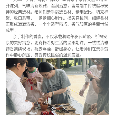
齐陈列，气味清新淡雅、温润治愈，皆是端午传统驱秽安
神的经典选材。老师们亲手挑选香材、精细配比、填充棉
絮、收口系带，一步步细心制作。指尖穿梭间，细碎香材
汇聚成满满清香，一个个造型精巧、香气醇厚的香囊悄然
成型。
亲手制作的香囊，不仅承载着端午驱邪避疫、祈福安
康的美好寓意，更寄托着对生活的温柔期许。一缕缕清雅
药香萦绕现场，褪去浮躁、舒缓身心，让老师们在亲手劳
作中静心解压，感受传统民俗的温润底蕴。