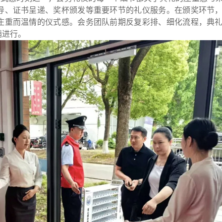
导、证书呈递、奖杯颁发等重要环节的礼仪服务。在颁奖环节
庄重而温情的仪式感。会务团队前期反复彩排、细化流程，典
满进行。