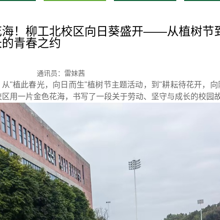
花海！柳工北校区向日葵盛开——从植树节
长的青春之约
通讯员：雷妹茜
从"植此春光，向日而生"植树节主题活动，到"耕耘待花开，向
校区用一片金色花海，书写了一段关于劳动、坚守与成长的校园