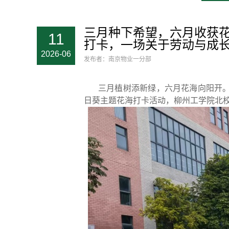
三月种下希望，六月收获
11
打卡，一场关于劳动与成
2026-06
发布者：南京物业一分部
三月植树添新绿，六月花海向阳开。
日葵主题花海打卡活动，柳州工学院北